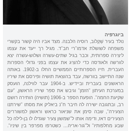
ביוגרפיה
נולד בעיר שְׁקְלוֹב, רוסיה הלבנה. מצד אביו היה קשור בקשרי
משפחה לשושלת אדמו"רי חב"ד. מגיל רך ייעד את עצמו
ליצירה ספרותית, וכבר בגיל שתים-עשרה ושלוש-עשרה יצא
לוורשה ולאודסה כדי להציג את עצמו בפני גדולי הספרות
העברית. חייו הספרותיים הממשיים החלו ב-1902. באותה
שנה התיישב בוורשה, עבד בהוצאת תושיה ופירסם את שיריו
הראשונים בעברית וביידיש. ב-1904 עבר לווילנה, הועסק
במערכת העיתון "הזמן" וגיבש את ספר שיריו הראשון, "עם
שקיעת החמה". הופעת הספר ב-1906 (תושיה) הותירה רושם
רב, ובתגובה ישירה לה חיבר ח"נ ביאליק את מסתו "שירתנו
הצעירה", שבה סימן את שניאור כראש וראשון למשוררים
הצעירים דאז, ודימה אותו ל"שמשון צעיר שגדלו לו בן-לילה כל
שבע מחלפותיו" ול"גור-אריה… כשטרפו מפרפר בין שיניו".