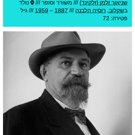
שניאור זלמן (זלקינד)
///
משורר וסופר ///
נולד
ב
שקלוב
,
רוסיה הלבנה
///
1887
–
1959
/// גיל
פטירה: 72