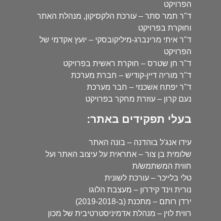
הפרויקט
ד"ר תמר סתר – עורכת הלקסיקון, מנהלת האתר
וחוקרת בפרויקט
ד"ר איתי מרינברג-מיליקובסקי – יועץ אקדמי של
הפרויקט
ד"ר חן שטרס – חוקרת ראשית בפרויקט
ד"ר מוריה דיין-קודיש – חברת מערכת
ד"ר יפתח אשכנזי – חבר מערכת
נעם קרון – עוזרת מחקר בפרויקט
בעלי תפקידים באתר:
עידו אנג'ל בוהדנה – בונה האתר
שלומית בן צור – אחראית על עיצוב האתר ועל
חווית המשתמש/ת
טלי בלייכר – עורכת לשונית
נורית וינד קידרון – מעצבת הלוגו
ירדן רותם – מתכנת (ב-2019-2018)
רווית לוין – מנהלת אדמיניסטרטיבית של מכון