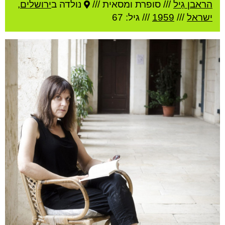
הראבן גַיל
///
סופרת ומסאית ///
נולדה ב
ירושלים
,
ישראל
///
1959
/// גיל: 67