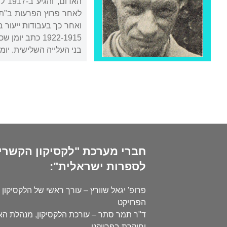
האד
1922-1915 כתב
בני העלייה השלישית. יומ
חברי מערכת "לקסיקון הקשרי
לספרות ישראלית":
פרופ' יגאל שוורץ – עורך ראשי של הלקסיקון 
הפרויקט
ד"ר תמר סתר – עורכת הלקסיקון, מנהלת ה
וחוקרת בפרויקט