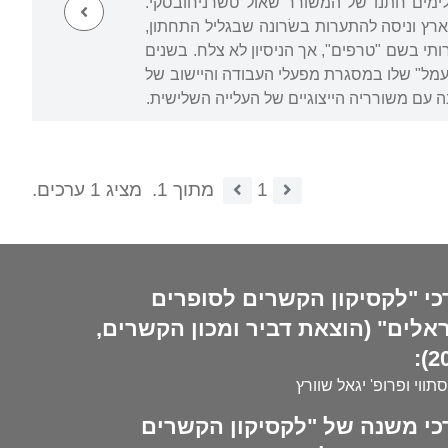
לנסקי, לימים חתנו של המשורר שאול טשרניחובסקי.
ת ב"תחום המושב" בימי מלחמת האזרחים עזב את הצבא, וב-1920 עלה לארץ וניסה להתערות בשׂרונה שבגליל התחתון,
, לייסד כתב עת ספרותי בשם "טרפים", אך הניסיון לא צלח. בשנים
ופת העמל" שלו במסגרת מפעלי העבודה והיישוב של
ה עם משורריה הייצוגיים של העלייה השלישית.
1
מתוך 1.
מציג 1 ערכים.
כי "לקסיקון הקשרים לסופרים
אלים" (הוצאת דביר ומכון הקשרים,
20
סתווי ופרופ' יגאל שוורץ
כי משנה של "לקסיקון הקשרים