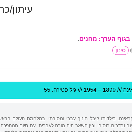
עיתון/כ
 בגוף הערך:
מחנים
.
ינה
///
1899
–
1954
/// גיל
פטירה: 55
 אוקראינה. בילדותו קיבל חינוך עברי ומסורתי. במלחמת העולם הר
נה ובדרום-רוסיה, ובין השאר היה מורה לעברית. עם סיום המהפכה