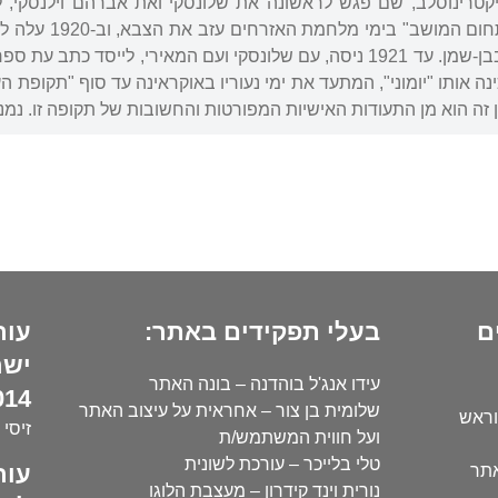
ום, והגיע ב-1917 ליקטרינוסלב, שם פגש לראשונה את שלונסקי ואת אברהם וי
לאחר פרוץ הפרעו
ואחר כך בעבודות ייעור בבן-שמן. עד 1921 ניסה, עם שלונסקי ועם המאירי
 יומן שכינה אותו "יומוני", המתעד את ימי נעוריו באוקראינה עד סוף "תק
ן זה הוא מן התעודות האישיות המפורטות והחשובות של תקופה זו. נמנ
ם
בעלי תפקידים באתר:
עור
ישר
עידו אנג'ל בוהדנה – בונה האתר
14):
שלומית בן צור – אחראית על עיצוב האתר
וראש
זיסי 
ועל חווית המשתמש/ת
טלי בלייכר – עורכת לשונית
עור
אתר
נורית וינד קידרון – מעצבת הלוגו