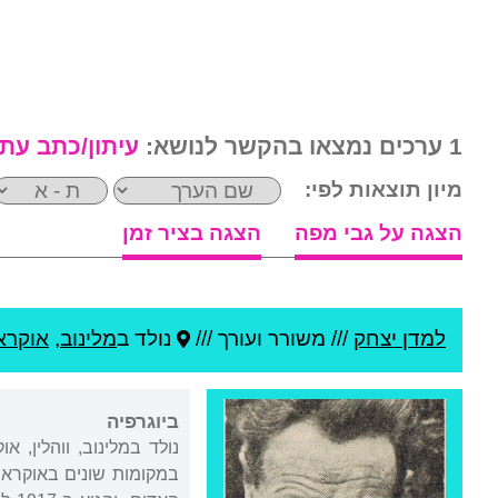
1 ערכים נמצאו בהקשר לנושא:
עיתון/כתב עת
מיון תוצאות לפי:
הצגה על גבי מפה
הצגה בציר זמן
למדן יצחק
///
משורר ועורך ///
נולד ב
מלינוב
,
אוקרא
ביוגרפיה
נולד במלינוב, ווהלין,
במקומות שונים באוקראי