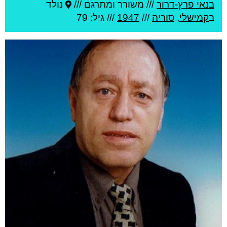
בנאי פרץ-דרור
///
משורר ומתרגם ///
נולד
ב
קמישלי
,
סוריה
///
1947
/// גיל: 79