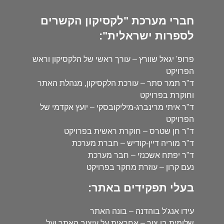
חברי מערכת "לקסיקון הקשרים
לספרות ישראלית":
פרופ' יגאל שוורץ – עורך ראשי של הלקסיקון וראש
הפרויקט
ד"ר תמר סתר – עורכת הלקסיקון, מנהלת האתר
וחוקרת בפרויקט
ד"ר איתי מרינברג-מיליקובסקי – יועץ אקדמי של
הפרויקט
ד"ר חן שטרס – חוקרת ראשית בפרויקט
ד"ר מוריה דיין-קודיש – חברת מערכת
ד"ר יפתח אשכנזי – חבר מערכת
נעם קרון – עוזרת מחקר בפרויקט
בעלי תפקידים באתר:
עידו אנג'ל בוהדנה – בונה האתר
שלומית בן צור – אחראית על עיצוב האתר ועל