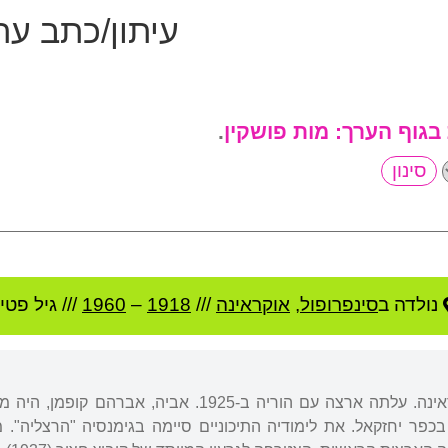
עיתון/כתב עת
 בגוף הערך:
מות פושקין
.
נולדה ב
סינפרופול
,
אוקראינה
///
1918
–
1960
/// גיל
פטירה
נולדה בסינפרופול, אוקראינה. עלתה ארצה עם הוריה 
בכפר יחזקאל. את לימודיה התיכוניים סיימה בגימנסיה "הרצליה".