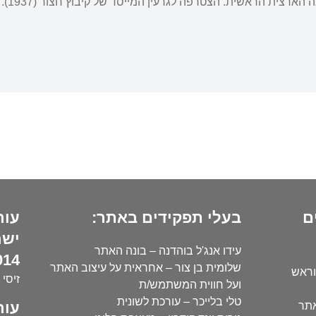
ארצית הראשית. הצטרפה לגרעין המייסד של קיבוץ חצור (1937).
ם
בעלי תפקידים באתר:
עור
ישר
עידו אנג'ל בוהדנה – בונה האתר
14):
שלומית בן צור – אחראית על עיצוב האתר
וראש
זיסי 
ועל חווית המשתמש/ת
טלי בלייכר – עורכת לשונית
עור
אתר