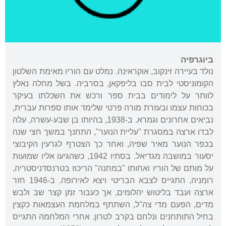
ביוגרפיה
נולד בעיירה זינקוב, אוקראינה. נמלט עם הוריו מאימת השלטון
הקומוניסטי לבית סבו בליפקאן, בסרביה. בשל מחלה נאלץ
לוותר על לימודים בבית ספר ורכש את השכלתו בעיקר
בכוחות עצמו ובעזרת מורה פרטי שלימד אותו ספרות עברית,
נביאים אחרונים וגמרא. ב-1938, בהיותו בן שבע-עשרה, עלה
לבדו ארצה במסגרת "עליית הנוער", התחנך במשך חצי שנה
בכפר הנוער מאיר שפיה, ואחר כך הצטרף לגרעין הקיבוצי
יסעור במושבה מגדיאל. בסתיו 1942, כשהגיעו אליו שמועות
על מותם של הוריו ואחותו "במחנה" הריכוז בטרנסדניסטריה,
רומניה, התגייס לצבא הבריטי ויצא לאירופה. ב-1946 חזר
ארצה ועבד בליטוש יהלומים, אך כעבור זמן קצר שב ולבש
מדים, הפעם מדי צה"ל, השתתף במלחמת העצמאות כקצין
בחיל התותחנים ונלחם בקרב לטרון. אחרי המלחמה התגייס