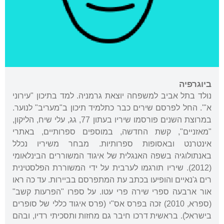
ביוגרפיה
נולד בתל אביב למשפחה יוצאת גרמניה. למד בתיכון "עירוני
א"'. החל לפרסם שירים כבר כתלמיד תיכון ב"מעריב" לנוער.
במרוצת השנים פורסמו שיריו בעתון 77, גג, עלי שיח, הליקון,
"מאזניים", קשת החדשה, במוספים ספרותיים, באתרי
אינטרנט ובאסופות ספרותיות. מבחר משיריו נכלל
באנתולוגיה בשפה האנגלית של איגוד המשוררים הבינלאומי
(2012). שיריו תורגמו לערבית על ידי המשוררת הפלסטינית
רים ג'נאיים והופיעו בכתב עת המתפרסם בביירות. עד כה ראו
אור ארבעה ספרי שירה פרי עטו. על ספרו "הפרעות קשב"
(ספרא, 2010) זכה בפרס אס"י (פרס איגוד כללי של סופרים
בישראל). בראשית דרכו חיבר גם מחזות ותסכיתי רדיו, ובהם