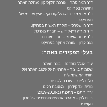
ד"ר תמר סתר – עורכת הלקסיקון, מנהלת האתר
וחוקרת בפרויקט
ד"ר איתי מרינברג-מיליקובסקי – יועץ אקדמי של
הפרויקט
ד"ר חן שטרס – חוקרת ראשית בפרויקט
ד"ר מוריה דיין-קודיש – חברת מערכת
ד"ר יפתח אשכנזי – חבר מערכת
נעם קרון – עוזרת מחקר בפרויקט
בעלי תפקידים באתר:
עידו אנג'ל בוהדנה – בונה האתר
שלומית בן צור – אחראית על עיצוב האתר ועל
חווית המשתמש/ת
טלי בלייכר – עורכת לשונית
נורית וינד קידרון – מעצבת הלוגו
ירדן רותם – מתכנת (ב-2019-2018)
רווית לוין – מנהלת אדמיניסטרטיבית של מכון
הקשרים