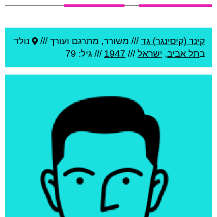
קינר (קיסינגר) גד
///
משורר, מתרגם ועורך ///
נולד
ב
תל אביב
,
ישראל
///
1947
/// גיל: 79