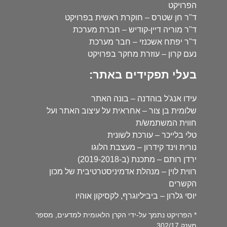
הפרויקט
ד"ר חן שטרס – חוקרת ראשית בפרויקט
ד"ר מוריה דיין-קודיש – חברת מערכת
ד"ר יפתח אשכנזי – חבר מערכת
נעם קרון – עוזרת מחקר בפרויקט
בעלי תפקידים באתר:
עידו אנג'ל בוהדנה – בונה האתר
שלומית בן צור – אחראית על עיצוב האתר ועל
חווית המשתמש/ת
טלי בלייכר – עורכת לשונית
נורית וינד קידרון – מעצבת הלוגו
ירדן רותם – מתכנת (ב-2019-2018)
רווית לוין – מנהלת אדמיניסטרטיבית של מכון
הקשרים
יוסי גלרון – ביביליוגרף, לקסיקון אוהיו
* הפרויקט נתמך על-ידי הקרן הלאומית למדעים, מספר
מענק 302/17