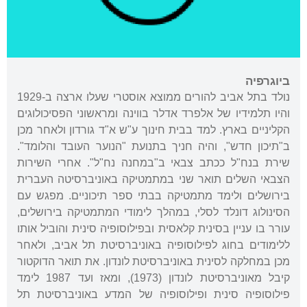
ביוגרפיה
נולד בתל אביב להורים ממוצא אוסטרי שעלו ארצה ב-1929
והיו תלמידיו של אלפרד אדלר בווינה ומראשוני הפסיכולוגים
הקליניים בארץ. למד בבית חינוך ע"ש א"ד גורדון ולאחר מכן
ב"תיכון חדש", והיה חניך בתנועת "הנוער העובד והלומד".
שירת בנח"ל ככתב צבאי ב"במחנה נח"ל". אחרי השירות
הצבאי השלים תואר שני במתמטיקה באוניברסיטה העברית
בירושלים ולימד מתמטיקה בבתי ספר תיכוניים. מפגש עם
הסינולוג דונלד לסלי, במהלך לימודי המתמטיקה בירושלים,
עורר בו עניין בסינית קלאסית ובפילוסופיה סינית והוביל אותו
ללימודים בחוג לפילוסופיה באוניברסיטת תל אביב, ולאחר
מכן במחלקה לסינית באוניברסיטת לונדון. את תואר הדוקטור
קיבל מאוניברסיטת לונדון (1973), ומאז ועד 1987 לימד
פילוסופיה סינית ופילוסופיה של המדע באוניברסיטת תל