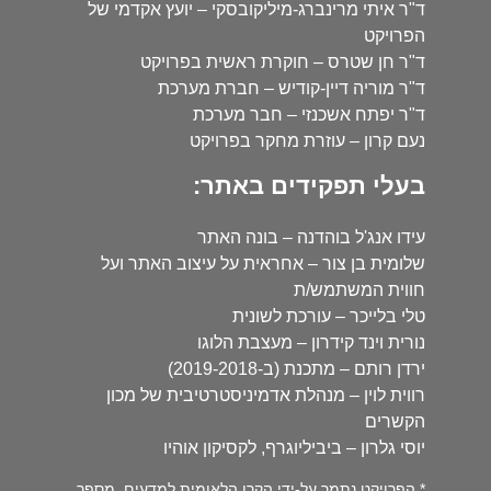
ד"ר איתי מרינברג-מיליקובסקי – יועץ אקדמי של
הפרויקט
ד"ר חן שטרס – חוקרת ראשית בפרויקט
ד"ר מוריה דיין-קודיש – חברת מערכת
ד"ר יפתח אשכנזי – חבר מערכת
נעם קרון – עוזרת מחקר בפרויקט
בעלי תפקידים באתר:
עידו אנג'ל בוהדנה – בונה האתר
שלומית בן צור – אחראית על עיצוב האתר ועל
חווית המשתמש/ת
טלי בלייכר – עורכת לשונית
נורית וינד קידרון – מעצבת הלוגו
ירדן רותם – מתכנת (ב-2019-2018)
רווית לוין – מנהלת אדמיניסטרטיבית של מכון
הקשרים
יוסי גלרון – ביביליוגרף, לקסיקון אוהיו
* הפרויקט נתמך על-ידי הקרן הלאומית למדעים, מספר