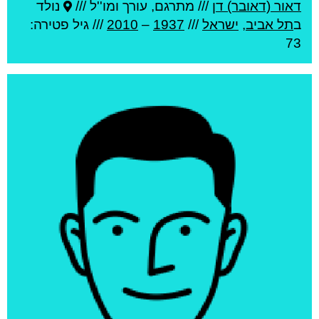
דאור (דאובר) דן
///
מתרגם, עורך ומו''ל ///
נולד
ב
תל אביב
,
ישראל
///
1937
–
2010
/// גיל
פטירה:
73