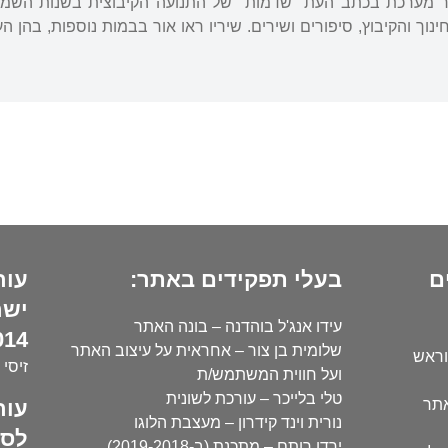
נוך והקיבוץ, סיפורים ושירים. שיריו ראו אור בבמות נוספות, בהן ה
ם
בעלי תפקידים באתר:
עור
ישר
עידו אנג'ל בוהדנה – בונה האתר
14):
שלומית בן צור – אחראית על עיצוב האתר
וראש
זיסי 
ועל חווית המשתמש/ת
טלי בלייכר – עורכת לשונית
עור
אתר
נורית וינד קידרון – מעצבת הלוגו
לסו
ירדן רותם – מתכנת (ב-2019-2018)