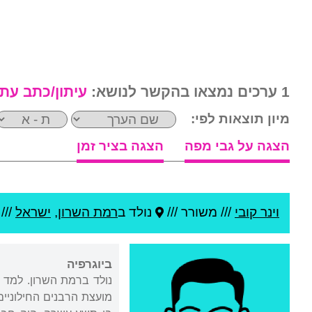
1 ערכים נמצאו בהקשר לנושא:
עיתון/כתב עת
מיון תוצאות לפי:
הצגה על גבי מפה
הצגה בציר זמן
וינר קובי
///
משורר ///
נולד ב
רמת השרון
,
ישראל
///
ביוגרפיה
נולד ברמת השרון. למד 