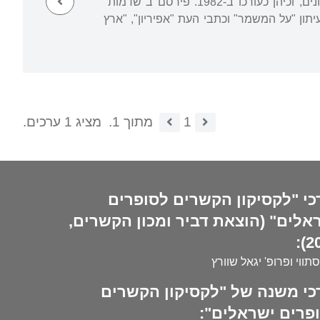
בן תשע-עשרה. היה חבר מערכת בכתב העת "שדמות" של התנועה הקיבוצית בשנות השמונים, וכיהן כעורכו ב-1982. פירסם ב"שדמות"
עיתון "על המשמר" וכתבי העת "אפיריון", "ארץ
1
מתוך 1.
מציג 1 ערכים.
כי "לקסיקון הקשרים לסופרים
אלים" (הוצאת דביר ומכון הקשרים,
20
סתווי ופרופ' יגאל שוורץ
כי משנה של "לקסיקון הקשרים
פרים ישראלים":