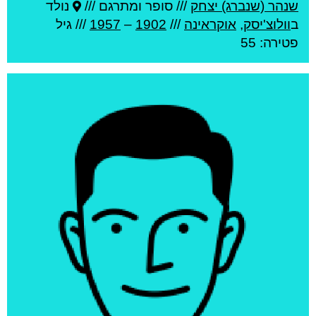
שנהר (שנברג) יצחק
///
סופר ומתרגם ///
נולד
ב
וולוצ'יסק
,
אוקראינה
///
1902
–
1957
/// גיל
פטירה: 55