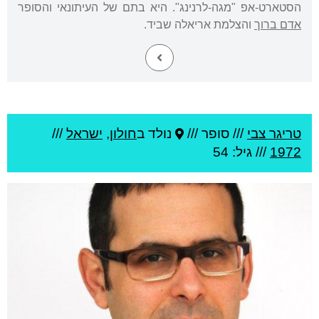
הסטארט-אפ "מגה-לרנינג". היא בתם של העיתונאי והסופר
אדם ברוך
והצלמת אריאלה שביד.
טריגר צבי
///
סופר ///
נולד ב
חולון
,
ישראל
///
1972
/// גיל: 54