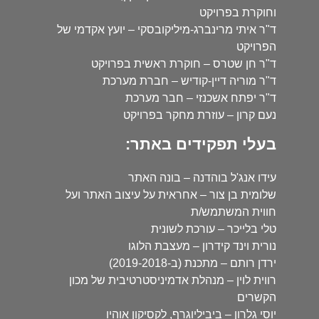
וחוקרת בפרויקט
ד"ר איתי מרינברג-מיליקובסקי – יועץ אקדמי של
הפרויקט
ד"ר חן שטרס – חוקרת ראשית בפרויקט
ד"ר מוריה דיין-קודיש – חברת מערכת
ד"ר יפתח אשכנזי – חבר מערכת
נעם קרון – עוזרת מחקר בפרויקט
בעלי תפקידים באתר:
עידו אנג'ל בוהדנה – בונה האתר
שלומית בן צור – אחראית על עיצוב האתר ועל
חווית המשתמש/ת
טלי בלייכר – עורכת לשונית
נורית וינד קידרון – מעצבת הלוגו
ירדן רותם – מתכנת (ב-2019-2018)
רווית לוין – מנהלת אדמיניסטרטיבית של מכון
הקשרים
יוסי גלרון – ביביליוגרף, לקסיקון אוהיו