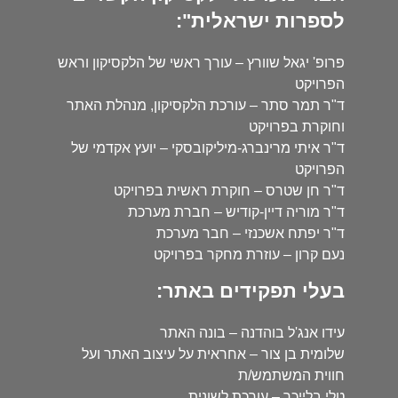
לספרות ישראלית":
פרופ' יגאל שוורץ – עורך ראשי של הלקסיקון וראש
הפרויקט
ד"ר תמר סתר – עורכת הלקסיקון, מנהלת האתר
וחוקרת בפרויקט
ד"ר איתי מרינברג-מיליקובסקי – יועץ אקדמי של
הפרויקט
ד"ר חן שטרס – חוקרת ראשית בפרויקט
ד"ר מוריה דיין-קודיש – חברת מערכת
ד"ר יפתח אשכנזי – חבר מערכת
נעם קרון – עוזרת מחקר בפרויקט
בעלי תפקידים באתר:
עידו אנג'ל בוהדנה – בונה האתר
שלומית בן צור – אחראית על עיצוב האתר ועל
חווית המשתמש/ת
טלי בלייכר – עורכת לשונית