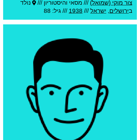
צור מוקי (שמואל)
///
מסאי והיסטוריון ///
נולד
ב
ירושלים
,
ישראל
///
1938
/// גיל: 88