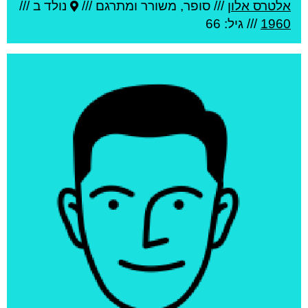
אלטרס אלון
///
סופר, משורר ומתרגם ///
נולד ב ///
1960
/// גיל: 66