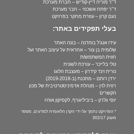
ד"ר מוריה דיין-קודיש – חברת מערכת
ד"ר יפתח אשכנזי – חבר מערכת
נעם קרון – עוזרת מחקר בפרויקט
בעלי תפקידים באתר:
עידו אנג'ל בוהדנה – בונה האתר
שלומית בן צור – אחראית על עיצוב האתר ועל
חווית המשתמש/ת
טלי בלייכר – עורכת לשונית
נורית וינד קידרון – מעצבת הלוגו
ירדן רותם – מתכנת (ב-2019-2018)
רווית לוין – מנהלת אדמיניסטרטיבית של מכון
הקשרים
יוסי גלרון – ביביליוגרף, לקסיקון אוהיו
* הפרויקט נתמך על-ידי הקרן הלאומית למדעים, מספר
מענק 302/17