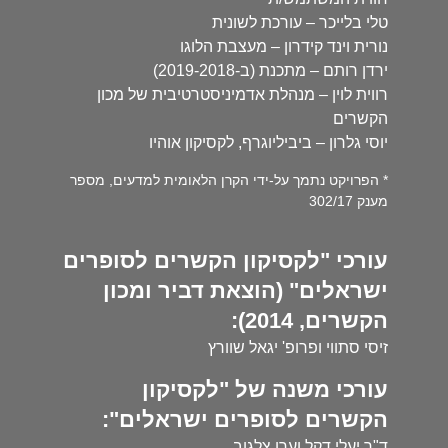
טלי בלייכר – עורכת לשונית
נורית וינד קידרון – מעצבת הלוגו
ירדן רותם – מתכנת (ב-2019-2018)
רווית לוין – מנהלת אדמיניסטרטיבית של מכון
הקשרים
יוסי גלרון – ביביליוגרף, לקסיקון אוהיו
* הפרויקט נתמך על-ידי הקרן הלאומית למדעים, מספר
מענק 302/17
עורכי "לקסיקון הקשרים לסופרים
ישראלים" (הוצאת דביר ומכון
הקשרים, 2014):
זיסי סתווי ופרופ' יגאל שוורץ
עורכי משנה של "לקסיקון
הקשרים לסופרים ישראלים":
ד"ר יעלי דקל וערן צלגוב