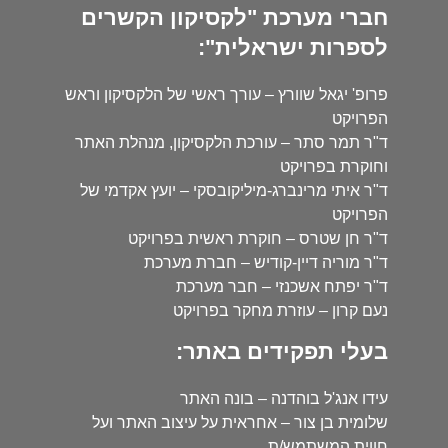
חברי מערכת "לקסיקון הקשרים
לספרות ישראלית":
פרופ' יגאל שוורץ – עורך ראשי של הלקסיקון וראש
הפרויקט
ד"ר תמר סתר – עורכת הלקסיקון, מנהלת האתר
וחוקרת בפרויקט
ד"ר איתי מרינברג-מיליקובסקי – יועץ אקדמי של
הפרויקט
ד"ר חן שטרס – חוקרת ראשית בפרויקט
ד"ר מוריה דיין-קודיש – חברת מערכת
ד"ר יפתח אשכנזי – חבר מערכת
נעם קרון – עוזרת מחקר בפרויקט
בעלי תפקידים באתר:
עידו אנג'ל בוהדנה – בונה האתר
שלומית בן צור – אחראית על עיצוב האתר ועל
חווית המשתמש/ת