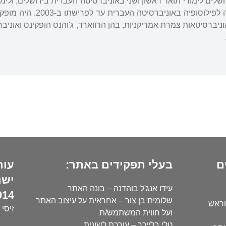
הדוקטורט לימד במחלקה ל
ם
בעלי תפקידים באתר:
עור
ישר
עידו אנג'ל בוהדנה – בונה האתר
14):
שלומית בן צור – אחראית על עיצוב האתר
וראש
זיסי 
ועל חווית המשתמש/ת
טלי בלייכר – עורכת לשונית