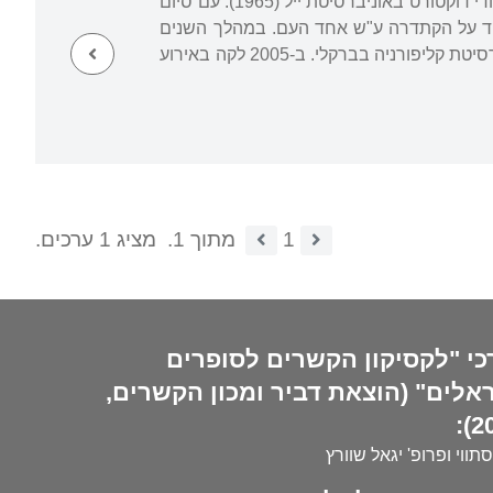
נולד והתחנך בירושלים, השלים לימודי תואר ראשון ושני באוניברסיטה העברית בירושלים, ולימודי דוקטורט באוניברסיטת ייל (1965). עם סיום
פילוסופיה באוניברסיטה העברית עד לפרישתו ב-2003. היה מופקד על הקתדרה ע"ש אחד העם. במהלך השנים
כיהן בתפקידים שונים באוניברסיטאות צמרת אמריקניות, בהן הרווארד, ג'והנס הופקינס ואוניברסיטת קליפורניה בברקלי. ב-2005 לקה באירוע
1
מתוך 1.
מציג 1 ערכים.
כי "לקסיקון הקשרים לסופרים
אלים" (הוצאת דביר ומכון הקשרים,
20
סתווי ופרופ' יגאל שוורץ