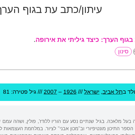
עיתון/כתב עת בגוף הערך
 בגוף הערך:
כיצד גיליתי את אירופה
.
לד ב
תל אביב
,
ישראל
///
1926
–
2007
/// גיל
פטירה: 81
ה בעל מלאכה. בגיל שנתיים נסע עם הוריו ללודז', פולין, ושהה ע
הספר התיכון מונטיפיורי וב"מכון אבני" לציור. במלחמת העצמאות 