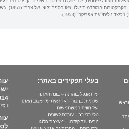
ילותו הפובליציסטית, שבמהלכה פירסם רשימות וקריקטורות בעיתונ
ב"הארץ" וב"הע
ם
בעלי תפקידים באתר:
עור
ישר
עידו אנג'ל בוהדנה – בונה האתר
14):
שלומית בן צור – אחראית על עיצוב האתר
וראש
זיסי 
ועל חווית המשתמש/ת
טלי בלייכר – עורכת לשונית
עור
אתר
נורית וינד קידרון – מעצבת הלוגו
לסו
ירדן רותם – מתכנת (ב-2019-2018)