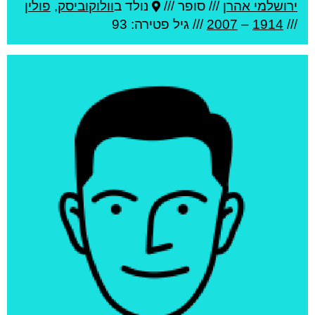
ירושלמי אהרן
///
סופר ///
נולד ב
וולוקוביסק
,
פולין
///
1914
–
2007
/// גיל
פטירה: 93