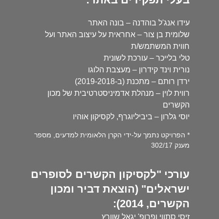
עידו אנג'ל בוהדנה – בונה האתר
שלומית בן צור – אחראית על עיצוב האתר ועל
חווית המשתמש/ת
טלי בלייכר – עורכת לשונית
נורית וינד קידרון – מעצבת הלוגו
ירדן רותם – מתכנת (ב-2019-2018)
רווית לוין – מנהלת אדמיניסטרטיבית של מכון
הקשרים
יוסי גלרון – ביביליוגרף, לקסיקון אוהיו
* הפרויקט נתמך על-ידי הקרן הלאומית למדעים, מספר
מענק 302/17
עורכי "לקסיקון הקשרים לסופרים
ישראלים" (הוצאת דביר ומכון
הקשרים, 2014):
זיסי סתווי ופרופ' יגאל שוורץ