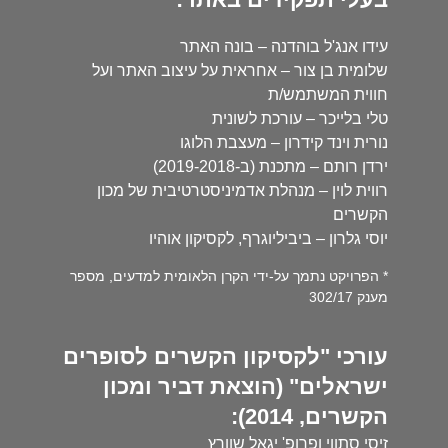
עידו אנג'ל בוהדנה – בונה האתר
שלומית בן צור – אחראית על עיצוב האתר ועל
חווית המשתמש/ת
טלי בלייכר – עורכת לשונית
נורית וינד קידרון – מעצבת הלוגו
ירדן רותם – מתכנת (ב-2019-2018)
רווית לוין – מנהלת אדמיניסטרטיבית של מכון
הקשרים
יוסי גלרון – ביביליוגרף, לקסיקון אוהיו
* הפרויקט נתמך על-ידי הקרן הלאומית למדעים, מספר
מענק 302/17
עורכי "לקסיקון הקשרים לסופרים
ישראלים" (הוצאת דביר ומכון
הקשרים, 2014):
זיסי סתווי ופרופ' יגאל שוורץ