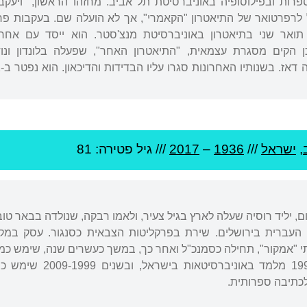
ון בספרות ובפילוסופיה באוניברסיטת תל אביב. מחזהו הראשון, "ו
לרפרטואר של התיאטרון "הקאמרי", אך לא הועלה שם. בעקבות פרשה
 ב-1966 וסיים תואר שני בתיאטרון באוניברסיטת מנצ'סטר. הוא ייסד 
, ולאחר מכן הקים מסגרת עצמאית, "התיאטרון האחר", שפעלה בלונדון
,
ישראל
///
1936
–
2017
/// גיל
פטירה: 81
ם, יליד רוסיה שעלה לארץ בגיל צעיר, ולאמו רבקה, שנולדה בבאר טובי
משרד לעריכת-דין. מ-5
לכתיבה ספרותית.