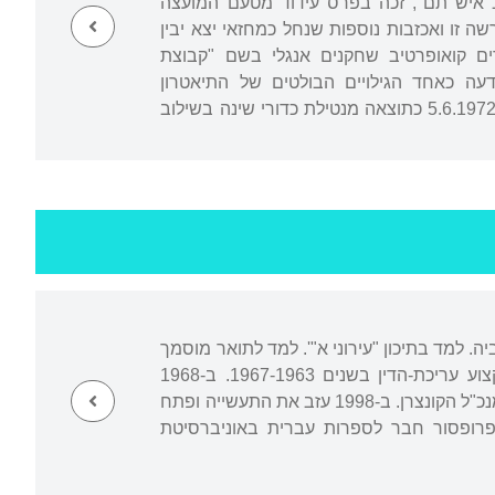
יעקב איש תם", זכה בפרס עידוד מטעם המועצה
 זו ואכזבות נוספות שנחל כמחזאי יצא יבין
עם אחרים קואופרטיב שחקנים אנגלי בשם "קבוצת
 ונודעה כאחד הגילויים הבולטים של התיאטרון
האוונגרדי-ניסיוני באירופה דאז. בשנותיו האחרונות סגרו עליו הבדידות והדיכאון. הוא נפטר ב-5.6.1972 כתוצאה מנטילת כדורי שינה בשילוב
ה. למד בתיכון "עירוני א"'. למד לתואר מוסמך
למשפטים באוניברסיטה העברית בירושלים. שירת בפרקליטות הצבאית כסנגור. עסק במקצוע עריכת-הדין בשנים 1967-1963. ב-1968
הצטרף לקונצרן התעשייתי "אמקור", תחילה כסמנכ"ל ואחר כך, במשך כעשרים שנה, שימש כמנכ"ל הקונצרן. ב-1998 עזב את התעשייה ופתח
199 מלמד באוניברסיטאות בישראל, ובשנים 2009-1999 שימש כפרופסור חבר לספרות עברית באוניברסיטת