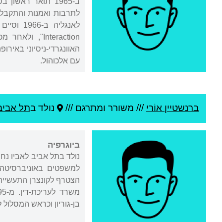
ב-1965 תואר ראש
לתרבות ואמנות והתקבל 
לאנגליה
Interaction"
עם אלכוהול.
ברנשטיין אוֹרי
///
משורר ומתרגם ///
נולד ב
תל אביב
ביוגרפיה
נולד בתל אביב לאביו נחו
בן-גוריון וכראש המסלול 