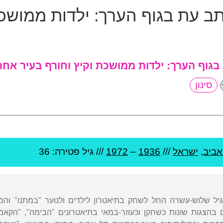
תב עת בגוף הערך:
ילדות ממושכת
 בגוף הערך:
ילדות ממושכת וקיץ וחורף בעיר אחר
אביב
,
ישראל
///
1936
–
1972
/// גיל
פטירה: 36
גיל שלוש-עשרה החל לשחק בתיאטרון לילדים ולנוער "במתנו" והמ
בהצגות שונות כשחקן וכעוזר-במאי בתיאטרונים "הבימה", "הקאמרי"