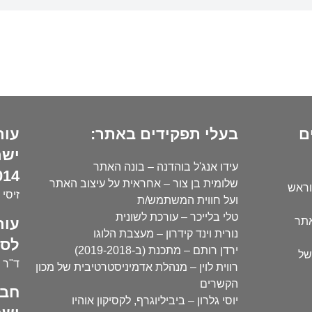
ם
בעלי תפקידים באתר:
עור
ישר
עידו אנג'ל בוהדנה – בונה האתר
14):
שלומית בן צור – אחראית על עיצוב האתר
וראש
זיסי 
ועל חווית המשתמש/ת
טלי בלייכר – עורכת לשונית
עור
אתר
נורית וינד קידרון – מעצבת הלוגו
לסו
ירדן רותם – מתכנת (ב-2019-2018)
של
ד"ר י
רווית לוין – מנהלת אדמיניסטרטיבית של מכון
הקשרים
חבר
יוסי גלרון – ביביליוגרף, לקסיקון אוהיו