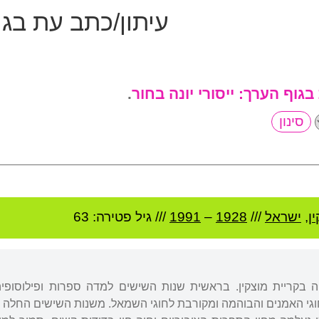
עיתון/כתב עת בג
 בגוף הערך:
ייסורי יונה בחור
.
ן
,
ישראל
///
1928
–
1991
/// גיל
פטירה: 63
ה בקריית מוצקין. בראשית שנות השישים למדה ספרות ופילוסופי
גי האמנים והבוהמה ומקורבת לחוגי השמאל. משנות השישים החלה ל