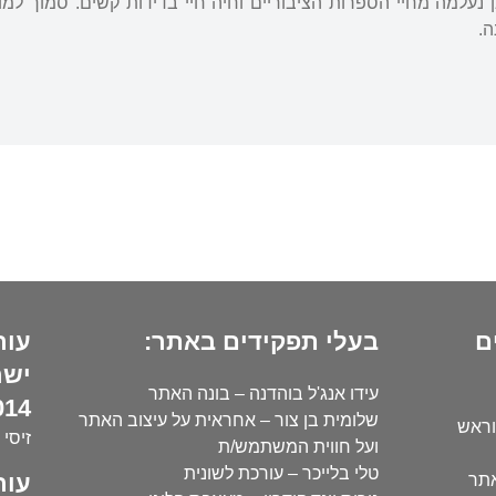
נעלמה מחיי הספרות הציבוריים וחיה חיי בדידות קשים. סמוך למו
ה.
ם
בעלי תפקידים באתר:
עור
ישר
עידו אנג'ל בוהדנה – בונה האתר
14):
שלומית בן צור – אחראית על עיצוב האתר
וראש
זיסי 
ועל חווית המשתמש/ת
טלי בלייכר – עורכת לשונית
עור
אתר