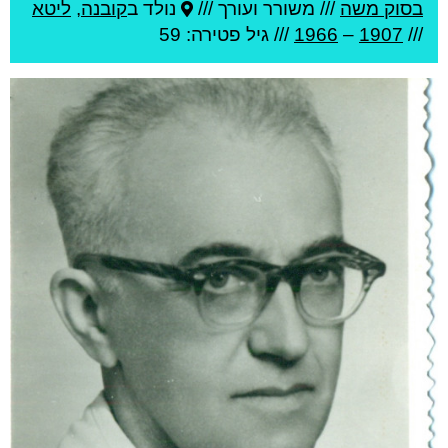
בסוק משה
///
משורר ועורך ///
נולד ב
קובנה
,
ליטא
///
1907
–
1966
/// גיל
פטירה: 59