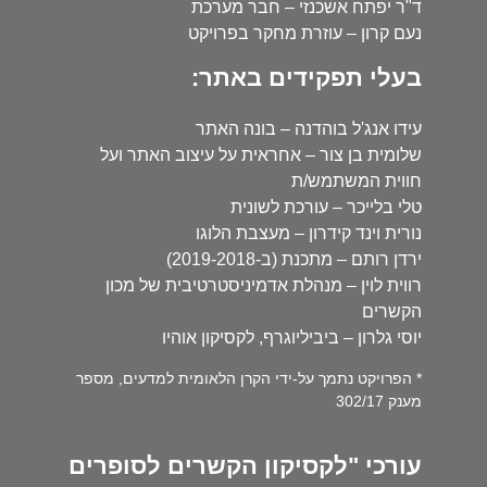
ד"ר יפתח אשכנזי – חבר מערכת
נעם קרון – עוזרת מחקר בפרויקט
בעלי תפקידים באתר:
עידו אנג'ל בוהדנה – בונה האתר
שלומית בן צור – אחראית על עיצוב האתר ועל
חווית המשתמש/ת
טלי בלייכר – עורכת לשונית
נורית וינד קידרון – מעצבת הלוגו
ירדן רותם – מתכנת (ב-2019-2018)
רווית לוין – מנהלת אדמיניסטרטיבית של מכון
הקשרים
יוסי גלרון – ביביליוגרף, לקסיקון אוהיו
* הפרויקט נתמך על-ידי הקרן הלאומית למדעים, מספר
מענק 302/17
עורכי "לקסיקון הקשרים לסופרים