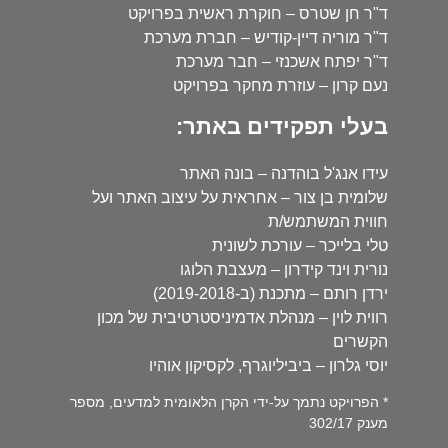
ד"ר חן שטרס – חוקרת ראשית בפרויקט
ד"ר מוריה דיין-קודיש – חברת מערכת
ד"ר יפתח אשכנזי – חבר מערכת
נעם קרון – עוזרת מחקר בפרויקט
בעלי תפקידים באתר:
עידו אנג'ל בוהדנה – בונה האתר
שלומית בן צור – אחראית על עיצוב האתר ועל
חווית המשתמש/ת
טלי בלייכר – עורכת לשונית
נורית וינד קידרון – מעצבת הלוגו
ירדן רותם – מתכנת (ב-2019-2018)
רווית לוין – מנהלת אדמיניסטרטיבית של מכון
הקשרים
יוסי גלרון – ביביליוגרף, לקסיקון אוהיו
* הפרויקט נתמך על-ידי הקרן הלאומית למדעים, מספר
מענק 302/17