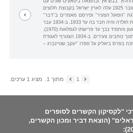
חלוץ" בבוצ'אץ' ובהוצאת ביטאונים שונים עם
. רשימתו הראשונה פורסמה ב-1924 ב"עתוננו", ביטאון "החלוץ" בלבוב. באוקטובר 1925 עלה לארץ ישראל בקבוצת חלוצים
 עבד בחקלאות, היה פעיל במפלגת "הפועל הצעיר" ופירסם מאמרים ב"דבר"
וב"הפועל הצעיר". בשנים 1931-1930 שהה בגליציה כשליח ההסתדרות. בשובו הצטרף לקבוצת חולדה והיה חבר בה עד 1933. ב-1934 עבר
לתל אביב והתקבל לעבודה קבועה בביטאון מפא"י, "הפועל הצעיר". ב-1948 נעשה עורך השבועון והתמיד בכך עד פרישתו לגמלאות (1970).
אף שמדובר בכתב עת פוליטי-מפלגתי טיפח בו כהן מדור ספרותי נרחב, והשתדל לעודד ולחנוך כותבים צעירים. ב-1934 הצטרף לאגודת
ופרים העבריים ומילא בה מִגוון תפקידים, ובכלל זה יו"ר האגודה בשנות השבעים. ב-1974 זכה בפרס ביאליק על ספרו "יעקב שטיינברג –
1
מתוך 1.
מציג 1 ערכים.
כי "לקסיקון הקשרים לסופרים
אלים" (הוצאת דביר ומכון הקשרים,
20