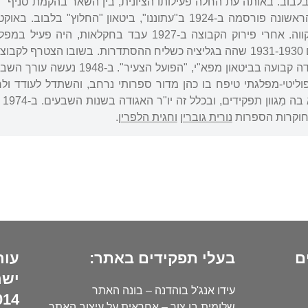
לבוב. באותה עת החלה פעילותו הציונית, בין השאר בהקמת סניף "ה
שהתיישבה ליד פתח תקווה. אחרי פירוק הקבוצה ב-1927
הס
ן חוקרות הספרות
נורית גוברין
וחגית הלפרין
.
ם
בעלי תפקידים באתר:
עור
ישר
עידו אנג'ל בוהדנה – בונה האתר
14):
שלומית בן צור – אחראית על עיצוב האתר