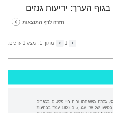
 בגוף הערך:
ידיעות גנזים
חזרה לדף התוצאות
1
מתוך 1.
מציג 1 ערכים.
פה עיירתו בידי הצבא הרוסי, גלתה משפחתו וחיה חיי פליטים בכפרים
ובעיירות בגליציה. מ-1921 התגורר בבוצ'אץ' (לימים ערך את ספר הזיכרון לקהילת בוצ'אץ' בסיועו של ש"י עגנון). ב-1922 עמד בבחינות