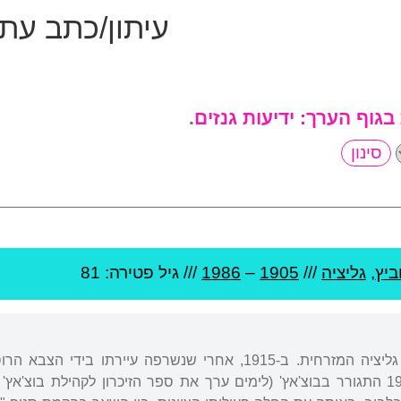
עיתון/כתב עת
 בגוף הערך:
ידיעות גנזים
.
יץ
,
גליציה
///
1905
–
1986
/// גיל
פטירה: 81
נולד בעיירה לאשקוביץ, גליציה המזרחית. ב-1915, אחרי שנשר