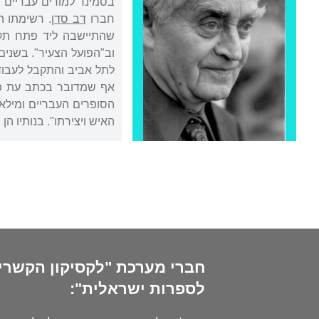
בסמינר למורים עבריים ב
חברו
דב סדן
האיש ויצירתו". בנותיו ה
חברי מערכת "לקסיקון הקשרי
לספרות ישראלית":