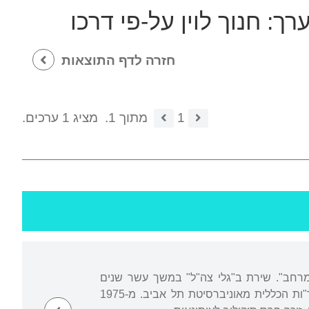
ערך:
חנוך לוין על-פי דרכו
חזרה לדף התוצאות
1
מתוך 1.
מציג 1 ערכים.
ביקורות תיאטרון בעיתון "למרחב". שירת ב"גלי צה"ל" במשך עשר שנים
בתפקידי הפקה, עריכה, שידור וביקורת תיאטרון. בעל תואר ראשון בתיאטרון ובתורת ה"ספר"ות הכללית מאוניברסיטת תל אביב. מ-1975