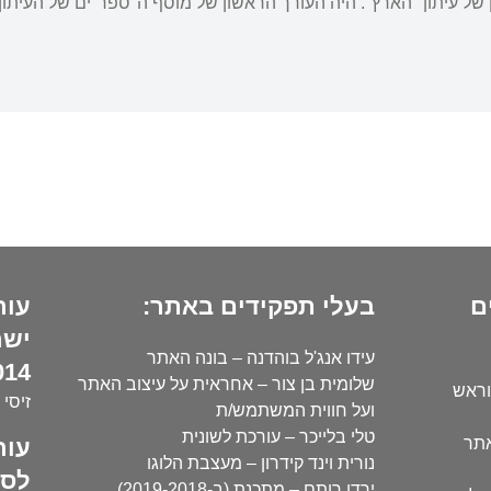
 עיתון "הארץ". היה העורך הראשון של מוסף ה"ספר"ים של העיתון. ז
ם
בעלי תפקידים באתר:
עור
ישר
עידו אנג'ל בוהדנה – בונה האתר
14):
שלומית בן צור – אחראית על עיצוב האתר
וראש
זיסי 
ועל חווית המשתמש/ת
טלי בלייכר – עורכת לשונית
עור
אתר
נורית וינד קידרון – מעצבת הלוגו
לסו
ירדן רותם – מתכנת (ב-2019-2018)