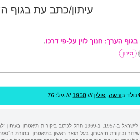
עיתון/כתב עת בגוף ה
 בגוף הערך:
חנוך לוין על-פי דרכו
.
נולד ב
ורשה
,
פולין
///
1950
/// גיל: 76
נולד בוורשה, פולין. עלה לישראל ב-1957. ב-1969 החל לכתוב 