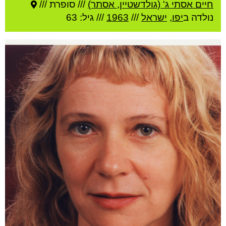
חיים אסתי ג' (גולדשטיין, אסתר)
///
סופרת ///
נולדה ב
יפו
,
ישראל
///
1963
/// גיל: 63