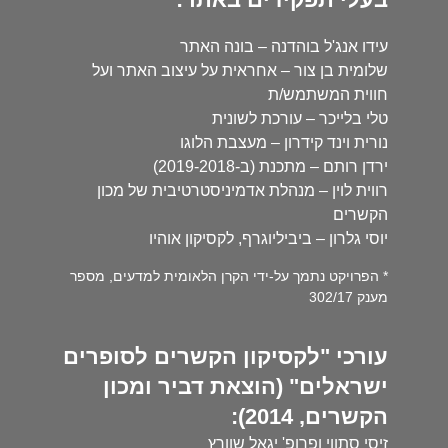
עידו אנג'ל בוהדנה – בונה האתר
שלומית בן צור – אחראית על עיצוב האתר ועל
חווית המשתמש/ת
טלי בלייכר – עורכת לשונית
נורית וינד קידרון – מעצבת הלוגו
ירדן רותם – מתכנת (ב-2019-2018)
רווית לוין – מנהלת אדמיניסטרטיבית של מכון
הקשרים
יוסי גלרון – ביביליוגרף, לקסיקון אוהיו
* הפרויקט נתמך על-ידי הקרן הלאומית למדעים, מספר
מענק 302/17
עורכי "לקסיקון הקשרים לסופרים
ישראלים" (הוצאת דביר ומכון
הקשרים, 2014):
זיסי סתווי ופרופ' יגאל שוורץ