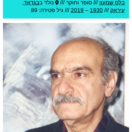
בלס שמעון
///
סופר וחוקר ///
נולד ב
בגדאד
,
עיראק
///
1930
–
2019
/// גיל
פטירה: 89