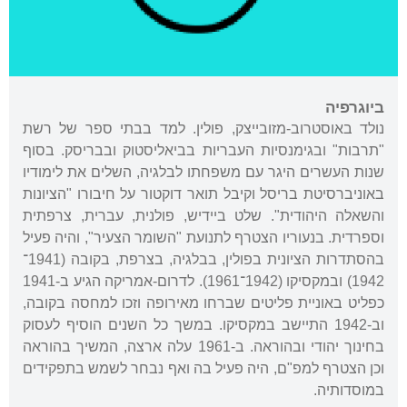
ביוגרפיה
נולד באוסטרוב-מזובייצק, פולין. למד בבתי ספר של רשת
"תרבות" ובגימנסיות העבריות בביאליסטוק ובבריסק. בסוף
שנות העשרים היגר עם משפחתו לבלגיה, השלים את לימודיו
באוניברסיטת בריסל וקיבל תואר דוקטור על חיבורו "הציונות
והשאלה היהודית". שלט ביידיש, פולנית, עברית, צרפתית
וספרדית. בנעוריו הצטרף לתנועת "השומר הצעיר", והיה פעיל
בהסתדרות הציונית בפולין, בבלגיה, בצרפת, בקובה (1941־
1942) ובמקסיקו (1942־1961). לדרום-אמריקה הגיע ב-1941
כפליט באוניית פליטים שברחו מאירופה וזכו למחסה בקובה,
וב-1942 התיישב במקסיקו. במשך כל השנים הוסיף לעסוק
בחינוך יהודי ובהוראה. ב-1961 עלה ארצה, המשיך בהוראה
וכן הצטרף למפ"ם, היה פעיל בה ואף נבחר לשמש בתפקידים
במוסדותיה.