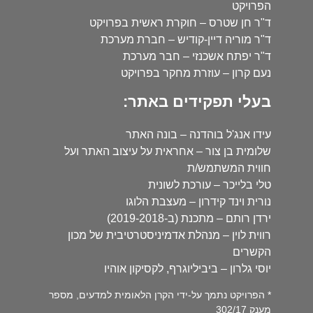
הפרויקט
ד"ר חן שטרס – חוקרת ראשית בפרויקט
ד"ר מוריה דיין-קודיש – חברת מערכת
ד"ר יפתח אשכנזי – חבר מערכת
נעם קרון – עוזרת מחקר בפרויקט
בעלי תפקידים באתר:
עידו אנג'ל בוהדנה – בונה האתר
שלומית בן צור – אחראית על עיצוב האתר ועל
חווית המשתמש/ת
טלי בלייכר – עורכת לשונית
נורית וינד קידרון – מעצבת הלוגו
ירדן רותם – מתכנת (ב-2019-2018)
רווית לוין – מנהלת אדמיניסטרטיבית של מכון
הקשרים
יוסי גלרון – ביביליוגרף, לקסיקון אוהיו
* הפרויקט נתמך על-ידי הקרן הלאומית למדעים, מספר
מענק 302/17