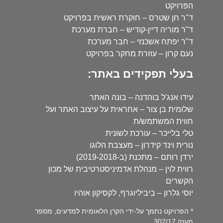
הפרויקט
ד"ר חן שטרס – חוקרת ראשית בפרויקט
ד"ר מוריה דיין-קודיש – חברת מערכת
ד"ר יפתח אשכנזי – חבר מערכת
נעם קרון – עוזרת מחקר בפרויקט
בעלי תפקידים באתר:
עידו אנג'ל בוהדנה – בונה האתר
שלומית בן צור – אחראית על עיצוב האתר ועל
חווית המשתמש/ת
טלי בלייכר – עורכת לשונית
נורית וינד קידרון – מעצבת הלוגו
ירדן רותם – מתכנת (ב-2019-2018)
רווית לוין – מנהלת אדמיניסטרטיבית של מכון
הקשרים
יוסי גלרון – ביביליוגרף, לקסיקון אוהיו
* הפרויקט נתמך על-ידי הקרן הלאומית למדעים, מספר
מענק 302/17