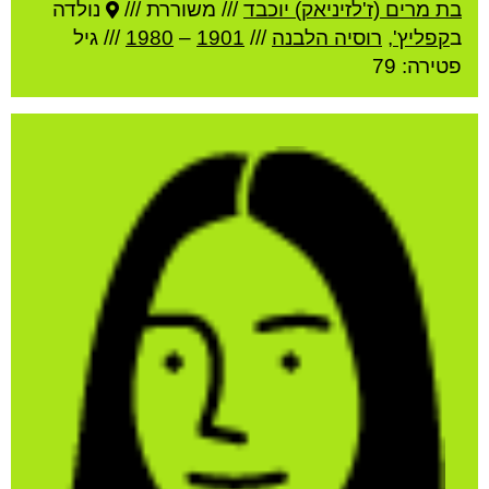
בת מרים (ז'לזיניאק) יוכבד
///
משוררת ///
נולדה
ב
קפליץ'
,
רוסיה הלבנה
///
1901
–
1980
/// גיל
פטירה: 79