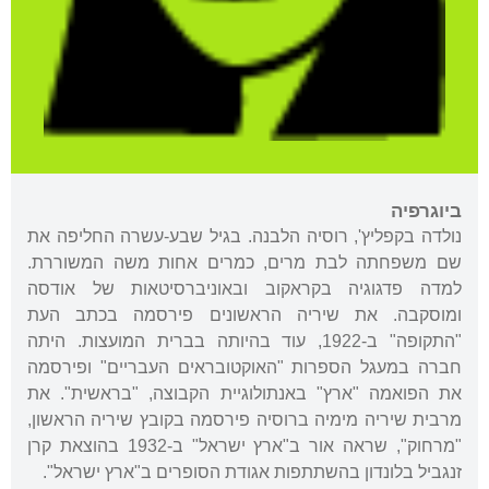
ביוגרפיה
נולדה בקפליץ', רוסיה הלבנה. בגיל שבע-עשרה החליפה את
שם משפחתה לבת מרים, כמרים אחות משה המשוררת.
למדה פדגוגיה בקראקוב ובאוניברסיטאות של אודסה
ומוסקבה. את שיריה הראשונים פירסמה בכתב העת
"התקופה" ב-1922, עוד בהיותה בברית המועצות. היתה
חברה במעגל הספרות "האוקטובראים העבריים" ופירסמה
את הפואמה "ארץ" באנתולוגיית הקבוצה, "בראשית". את
מרבית שיריה מימיה ברוסיה פירסמה בקובץ שיריה הראשון,
"מרחוק", שראה אור ב"ארץ ישראל" ב-1932 בהוצאת קרן
זנגביל בלונדון בהשתתפות אגודת הסופרים ב"ארץ ישראל".