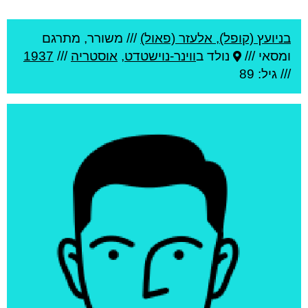
בניועץ (קופל), אלעזר (פאול)
///
משורר, מתרגם
ומסאי ///
נולד ב
ווינר-נוישטדט
,
אוסטריה
///
1937
/// גיל: 89