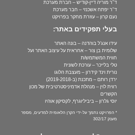
ד"ר מוריה דיין-קודיש – חברת מערכת
ד"ר יפתח אשכנזי – חבר מערכת
נעם קרון – עוזרת מחקר בפרויקט
בעלי תפקידים באתר:
עידו אנג'ל בוהדנה – בונה האתר
שלומית בן צור – אחראית על עיצוב האתר ועל
חווית המשתמש/ת
טלי בלייכר – עורכת לשונית
נורית וינד קידרון – מעצבת הלוגו
ירדן רותם – מתכנת (ב-2019-2018)
רווית לוין – מנהלת אדמיניסטרטיבית של מכון
הקשרים
יוסי גלרון – ביביליוגרף, לקסיקון אוהיו
* הפרויקט נתמך על-ידי הקרן הלאומית למדעים, מספר
מענק 302/17