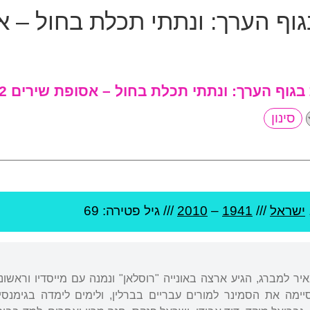
גוף הערך:
ונתתי תכלת בחול – אסופת ש
 בגוף הערך:
ונתתי תכלת בחול – אסופת שירים 2007-1962
ישראל
///
1941
–
2010
/// גיל
פטירה: 69
איר למברג, הגיע ארצה באונייה "רוסלאן" ונמנה עם מייסדיו וראשונ
סיימה את הסמינר למורים עבריים בברלין, ולימים לימדה בגימנסיה