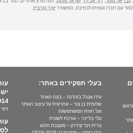
גבריאל מוקד
,
דוד אבידן
,
ישראל פנקס
, חנה מרון ואחרים. למד בבית
 למד עם חברו ועמיתו לכתיבה, המשורר
יאיר הורביץ
.
ם
בעלי תפקידים באתר:
עור
ישר
עידו אנג'ל בוהדנה – בונה האתר
14):
שלומית בן צור – אחראית על עיצוב האתר
וראש
זיסי 
ועל חווית המשתמש/ת
טלי בלייכר – עורכת לשונית
עור
אתר
נורית וינד קידרון – מעצבת הלוגו
לסו
ירדן רותם – מתכנת (ב-2019-2018)