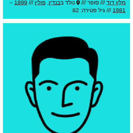
מַלֶץ דוד
///
סופר ///
נולד ב
בנדין
,
פולין
///
1899
–
1981
/// גיל
פטירה: 82