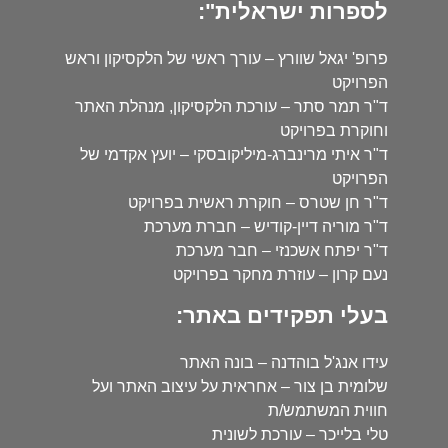
לספרות ישראלית":
פרופ' יגאל שוורץ – עורך ראשי של הלקסיקון וראש
הפרויקט
ד"ר תמר סתר – עורכת הלקסיקון, מנהלת האתר
וחוקרת בפרויקט
ד"ר איתי מרינברג-מיליקובסקי – יועץ אקדמי של
הפרויקט
ד"ר חן שטרס – חוקרת ראשית בפרויקט
ד"ר מוריה דיין-קודיש – חברת מערכת
ד"ר יפתח אשכנזי – חבר מערכת
נעם קרון – עוזרת מחקר בפרויקט
בעלי תפקידים באתר:
עידו אנג'ל בוהדנה – בונה האתר
שלומית בן צור – אחראית על עיצוב האתר ועל
חווית המשתמש/ת
טלי בלייכר – עורכת לשונית