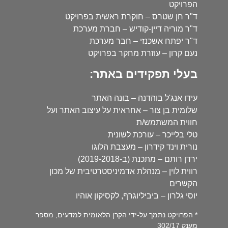
הפרויקט
ד"ר חן שטרס – חוקרת ראשית בפרויקט
ד"ר מוריה דיין-קודיש – חברת מערכת
ד"ר יפתח אשכנזי – חבר מערכת
נעם קרון – עוזרת מחקר בפרויקט
בעלי תפקידים באתר:
עידו אנג'ל בוהדנה – בונה האתר
שלומית בן צור – אחראית על עיצוב האתר ועל
חווית המשתמש/ת
טלי בלייכר – עורכת לשונית
נורית וינד קידרון – מעצבת הלוגו
ירדן רותם – מתכנת (ב-2019-2018)
רווית לוין – מנהלת אדמיניסטרטיבית של מכון
הקשרים
יוסי גלרון – ביביליוגרף, לקסיקון אוהיו
* הפרויקט נתמך על-ידי הקרן הלאומית למדעים, מספר
מענק 302/17