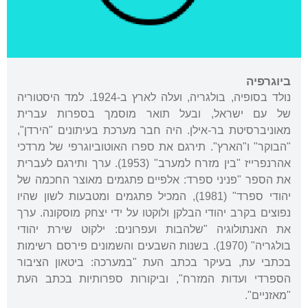
ביוגרפיה
נולד בסופיה, בולגריה, ועלה לארץ ב-1924. למד היסטוריה
של עם ישראל, ובעל תואר מוסמך בספרות עברית
מאוניברסיטת בר-אילן. היה חבר מערכת בעיתונים "הירדן",
"הבוקר" ו"הארץ". תירגם את ספרו האוטוביוגרפי של מרדכי
אהרנפרייז "בין מזרח למערב" (1953). ערך ותירגם לעברית
את הספר "פניני ספרד: אלפיים פתגמים מאוצר החכמה של
יהודי ספרד" (1981), המכיל פתגמים ומטבעות לשון שהיו
נפוצים בקרב יהודי הבלקן ולוקטו על ידי יצחק מוסקונה. ערך
את האנתולוגיה "שלהבות ועפרונים: ילקוט שירת יהודי
בולגריה" (1970). בשנות השבעים והשמונים פירסם רשימות
בכתבי עת, בעיקר בכתב העת "במערכה: ביטאון הציבור
הספרדי ועדות המזרח", וביקורות ספרותיות בכתב העת
"מאזניים".