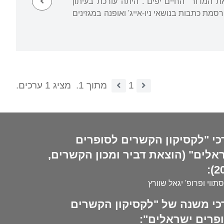
"טיים אאוט", שם ערכה את המדור "החיים יפים". היתה עורכת בעיתון
מת כתבות בנושאי ניו-אייג' ואופנה במגזינים
1
מתוך 1.
מציג 1 ערכים.
כי "לקסיקון הקשרים לסופרים
אלים" (הוצאת דביר ומכון הקשרים,
20
סתווי ופרופ' יגאל שוורץ
כי משנה של "לקסיקון הקשרים
פרים ישראלים":