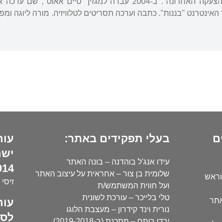
שם את מדור האופנה "הצעקה האחרונה". ב-2004 עברה למגזין 
ינטרנט "בננות". כתבה וערכה תסריטים לטלוויזיה. מורה ליוגה ומפרס
ם
בעלי תפקידים באתר:
עור
ישר
עידו אנג'ל בוהדנה – בונה האתר
14):
שלומית בן צור – אחראית על עיצוב האתר
וראש
זיסי 
ועל חווית המשתמש/ת
טלי בלייכר – עורכת לשונית
עור
אתר
נורית וינד קידרון – מעצבת הלוגו
לסו
ירדן רותם – מתכנת (ב-2019-2018)