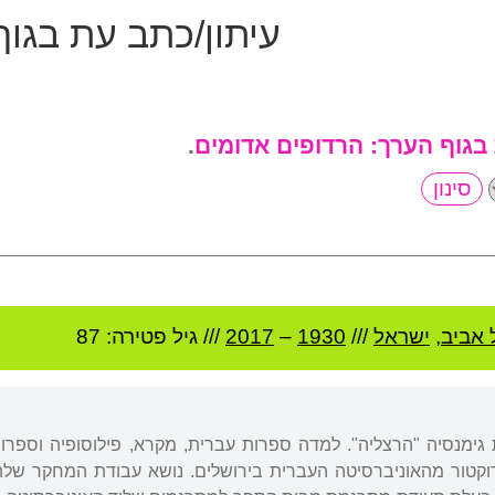
עיתון/כתב עת בגו
 בגוף הערך:
הרדופים אדומים
.
 אביב
,
ישראל
///
1930
–
2017
/// גיל
פטירה: 87
 גימנסיה "הרצליה". למדה ספרות עברית, מקרא, פילוסופיה וספרות
וקטור מהאוניברסיטה העברית בירושלים. נושא עבודת המחקר שלה: 