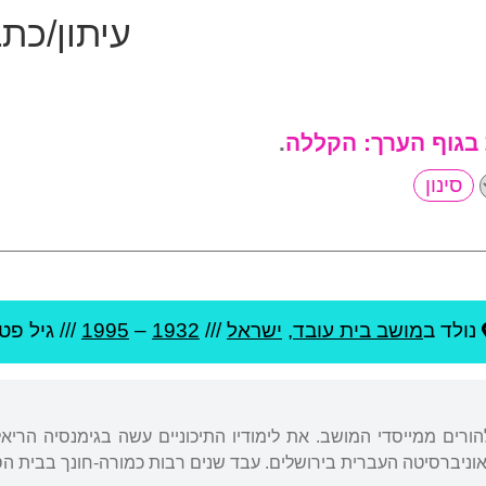
עיתון/כת
 בגוף הערך:
הקללה
.
נולד ב
מושב בית עובד
,
ישראל
///
1932
–
1995
/// גיל
פטיר
הורים ממייסדי המושב. את לימודיו התיכוניים עשה בגימנסיה הריא
וניברסיטה העברית בירושלים. עבד שנים רבות כמורה-חונך בבית הס