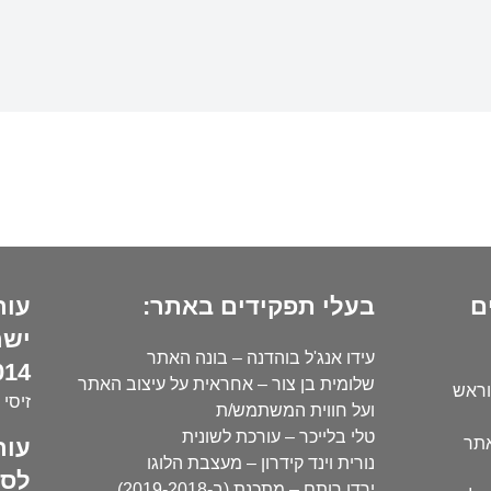
ם
בעלי תפקידים באתר:
עור
ישר
עידו אנג'ל בוהדנה – בונה האתר
14):
שלומית בן צור – אחראית על עיצוב האתר
וראש
זיסי 
ועל חווית המשתמש/ת
טלי בלייכר – עורכת לשונית
עור
אתר
נורית וינד קידרון – מעצבת הלוגו
לסו
ירדן רותם – מתכנת (ב-2019-2018)