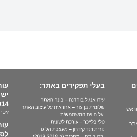
ם
בעלי תפקידים באתר:
עור
ישר
עידו אנג'ל בוהדנה – בונה האתר
14):
שלומית בן צור – אחראית על עיצוב האתר
וראש
זיסי 
ועל חווית המשתמש/ת
טלי בלייכר – עורכת לשונית
עור
אתר
נורית וינד קידרון – מעצבת הלוגו
לסו
ירדן רותם – מתכנת (ב-2019-2018)