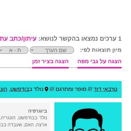
1 ערכים נמצאו בהקשר לנושא:
עיתון/כתב עת
מיון תוצאות לפי:
הצגה על גבי מפה
הצגה בציר זמן
טרבאי דוד
///
סופר ומתרגם ///
נולד ב
בודפשט
,
הונ
ביוגרפיה
נולד בבודפשט, הונגריה
ארצה. האם, שעבדה בבוד