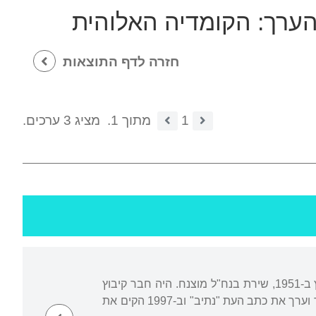
הערך:
הקומדיה האלוהית
חזרה לדף התוצאות
1
מתוך 1.
מציג 3 ערכים.
נולד בעיר רובנו, אוקראינה. ילדותו עברה עליו במחנות ובגטאות רובנו, לבוב וורשה. עלה לארץ ב-1951, שירת בנח"ל מוצנח. היה חבר קיבוץ
גבעת חיים מאוחד. בעל תואר ראשון ושני מאוניברסיטאות תל אביב וברן (שווייץ). ב-1987 ייסד וערך את כתב העת "נתיב" וב-1997 הקים את