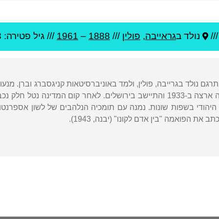
//
נולד ב
גראייבה
,
פולין
///
1888
–
1961
/// גיל
פטירה: 73
רגם נולד בגרייבה, פולין, ולמד באוניברסיטאות קניגסברג וברן. מנעו
היסוד לארצות רבות. עלה ארצה ב-1933 והתיישב בירושלים. לאחר קום ה
היהודי בשפות שונות. נמנה עם תומכיה הנלהבים של לשון אספרנטו 
 את הפואמה "בין אדם לקונו" (יבנה, 1943).