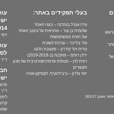
ם
בעלי תפקידים באתר:
עור
ישר
עידו אנג'ל בוהדנה – בונה האתר
14):
שלומית בן צור – אחראית על עיצוב האתר
וראש
זיסי 
ועל חווית המשתמש/ת
טלי בלייכר – עורכת לשונית
עור
אתר
נורית וינד קידרון – מעצבת הלוגו
לסו
ירדן רותם – מתכנת (ב-2019-2018)
של
ד"ר י
רווית לוין – מנהלת אדמיניסטרטיבית של מכון
הקשרים
חבר
יוסי גלרון – ביביליוגרף, לקסיקון אוהיו
ישר
פרופ'
ד"ר ע
מענק 302/17
ליפסק
קרטו
שמעו