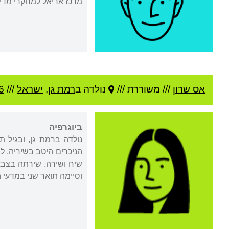
מרכז אריאל למחקרי מדינ
אס שרון
///
משוררת ///
נולדה ב
רמת גן
,
ישראל
///
6
ביוגרפיה
נולדה ברמת גן, ובגיל 
הניכרים היטב בשיריה. ל
שיח ושירה. שירתה בצבא
וסיימה תואר שני במדעי 