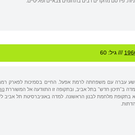
יות. פירסם מחקרים רבים בתחומים צבאיים ופוליטיים.
196
/// גיל: 60
תשע עברה עם משפחתה לרמת אפעל. החיים בסמיכות לפארק רמת גן
מדה ב"תיכון חדש" בתל אביב, ובתקופה זו התוודעה אל המשוררת
נור
 בתקופת מלחמת לבנון הראשונה. למדה באוניברסיטת תל אביב לימו
הדתות.