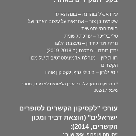
עידו אנג'ל בוהדנה – בונה האתר
שלומית בן צור – אחראית על עיצוב האתר ועל
חווית המשתמש/ת
טלי בלייכר – עורכת לשונית
נורית וינד קידרון – מעצבת הלוגו
ירדן רותם – מתכנת (ב-2019-2018)
רווית לוין – מנהלת אדמיניסטרטיבית של מכון
הקשרים
יוסי גלרון – ביביליוגרף, לקסיקון אוהיו
* הפרויקט נתמך על-ידי הקרן הלאומית למדעים, מספר
מענק 302/17
עורכי "לקסיקון הקשרים לסופרים
ישראלים" (הוצאת דביר ומכון
הקשרים, 2014):
זיסי סתווי ופרופ' יגאל שוורץ