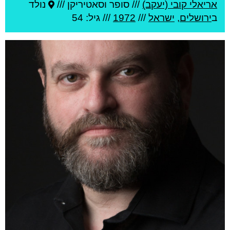
אריאלי קובי (יעקב)
///
סופר וסאטיריקן ///
נולד
ב
ירושלים
,
ישראל
///
1972
/// גיל: 54