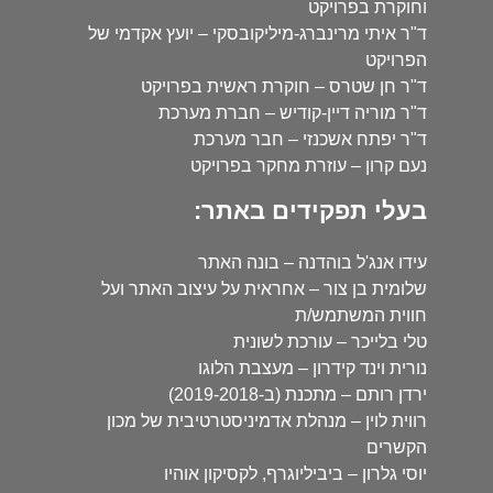
וחוקרת בפרויקט
ד"ר איתי מרינברג-מיליקובסקי – יועץ אקדמי של
הפרויקט
ד"ר חן שטרס – חוקרת ראשית בפרויקט
ד"ר מוריה דיין-קודיש – חברת מערכת
ד"ר יפתח אשכנזי – חבר מערכת
נעם קרון – עוזרת מחקר בפרויקט
בעלי תפקידים באתר:
עידו אנג'ל בוהדנה – בונה האתר
שלומית בן צור – אחראית על עיצוב האתר ועל
חווית המשתמש/ת
טלי בלייכר – עורכת לשונית
נורית וינד קידרון – מעצבת הלוגו
ירדן רותם – מתכנת (ב-2019-2018)
רווית לוין – מנהלת אדמיניסטרטיבית של מכון
הקשרים
יוסי גלרון – ביביליוגרף, לקסיקון אוהיו