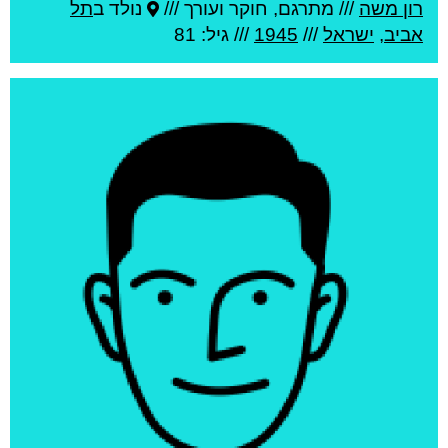
רון משה
///
מתרגם, חוקר ועורך ///
נולד ב
תל
אביב
,
ישראל
///
1945
/// גיל: 81