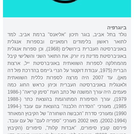
ביוגרפיה
נולד בתל אביב, בוגר תיכון "אליאנס" ברמת אביב. למד
לתואר ראשון בלימודים רומאניים ובספרות אנגלית
באוניברסיטה העברית בירושלים (1968), וכן ספרות אנגלית
באוניברסיטת מדינת ניו יורק. את התואר השני והשלישי קיבל
מהמחלקה לספרות השוואתית באוניברסיטת ייל, ארצות
הברית (1975, עבודת דוקטור על הנרי ג'יימס בהדרכת פול דה
מאן). עד 2007 היה מרצה לספרות כללית השוואתית
ולאנגלית באוניברסיטה העברית וכיהן כראש החוג כמה
פעמים. היה עורך המשנה של כתב העת "סימן קריאה" (1986-
1979), עורך הסיפורת המתורגמת בהוצאת כתר (1988-
1985), מעורכי "הסדרה הלבנה" בהוצאת עם עובד (1994-
1990) ומעורכי סדרת "הכבשה השחורה" של הקיבוץ המאוחד
(2002-1994). מאז 2002 מעורכי "ספריה לעם" של עם עובד.
פירסם קובץ סיפורים, "אבדות קלות", סיפורים (הקיבוץ