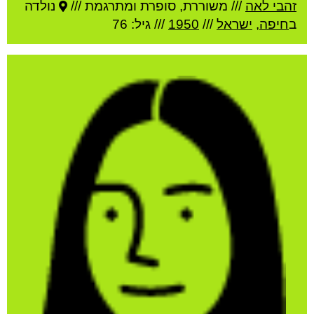
זהבי לאה
///
משוררת, סופרת ומתרגמת ///
נולדה
ב
חיפה
,
ישראל
///
1950
/// גיל: 76