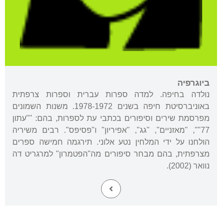
ביוגרפיה
נולדה בחיפה. למדה ספרות עברית וספרות צרפתית
באוניברסיטת חיפה בשנים 1978-1972. משנות השמונים
מפרסמת שירים וסיפורים בכתבי עת לספרות, בהם: ""עתון
77"", "מאזניים", "גג", "אפיריון" ו"פסיפס". רבים משיריה
הולחנו על ידי המלחין נטע אלוני. תירגמה חמישה ספרים
מצרפתית, בהם מבחר סיפורים מה"הפטמרון" למרגריט דה
נוואר (2002).