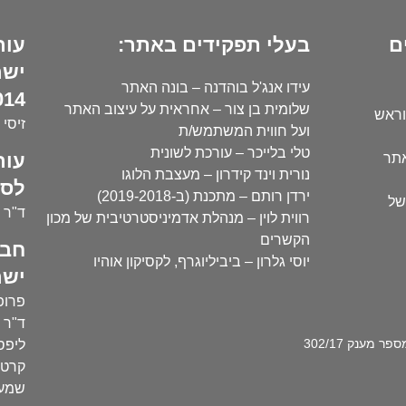
ם
בעלי תפקידים באתר:
עור
ישר
עידו אנג'ל בוהדנה – בונה האתר
14):
שלומית בן צור – אחראית על עיצוב האתר
וראש
זיסי 
ועל חווית המשתמש/ת
טלי בלייכר – עורכת לשונית
עור
אתר
נורית וינד קידרון – מעצבת הלוגו
לסו
ירדן רותם – מתכנת (ב-2019-2018)
של
ד"ר י
רווית לוין – מנהלת אדמיניסטרטיבית של מכון
הקשרים
חבר
יוסי גלרון – ביביליוגרף, לקסיקון אוהיו
ישר
פרופ'
ד"ר ע
מענק 302/17
ליפסק
קרטו
שמעו