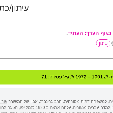
עיתון/כת
 בגוף הערך:
העתיד
.
ה
///
1901
–
1972
/// גיל
פטירה: 71
ציה, למשפחה דתית מסורתית. הרב גרינברג, אביו של המשורר
אורי 
בבית ספר תיכון פולני וכן למדה עברית מנע