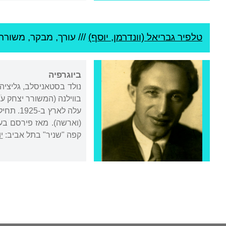
טלפיר גבריאל (וונדרמן, יוסף)
///
עורך, מבקר, משורר 
ביוגרפיה
נולד בסטאניסלב, גליציה 
בווילנה (המשורר יצחק עֹ
(וארשה). מאז פירסם בע
קפה "שניר" בתל אביב:
י