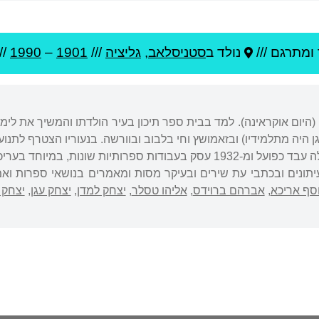
ומתרגם ///
נולד ב
סטניסלאב
,
גליציה
///
1901
–
1990
//
(היום אוקראינה). למד בבית ספר תיכון בעיר הולדתו והמשיך את לימודי
גן היה מתלמידיו) ובזאמושץ וחי בלבוב ובוורשה. בנעוריו הצטרף לתנוע
יתונים ובכתבי עת שירים ובעיקר מסות ומאמרים בנושאי ספרות ואמ
וסף אריכא
,
אברהם ברוידס
,
אליהו טסלר
,
יצחק למדן
,
יצחק עגן
,
יצחק 