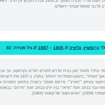
ת העמק" וב-1924 עברה לקיבוץ עין חרוד. נישאה לסופר
על נבי סמואל שבהרי ירושלים.
לד ב
רופשיץ
,
גליציה
///
1905
–
1987
/// גיל
פטירה: 82
השתתף בעריכת הדו-שבועון "הע
ונאי בעיתון ""הארץ"". פירסם מאמרי ביקורת בתחום הספרות והא
מות עבד בכתב העת "הדאר" בניו יורק ובכתב העת "הדרום" בבואנוס 