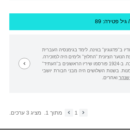
/ גיל
פטירה: 89
ו ב"פדגוגיון" בווינה. לימד בגימנסיה העברית
ת הנוער הציונית "החלוץ" ולימים היה למזכירה.
עלה לארץ ב-1925. תחילה עבד כפועל ומ-1932 עסק בעבודות ספרותיות שונות, במיוחד בעריכה. ב-1924 פורסמו שיריו הראשונים ב"העתיד"
נות. בשנות השלושים היה מבני חבורת יושבי
שנהר
ואחרים.
1
מתוך 1.
מציג 3 ערכים.