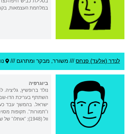
בסלילת כביש חיפה-נצרת. הצטרפה ל"חבור
במלחמת העצמאות, בקרב 
לנדר (אלעד) פנחס
///
משורר, מבקר ומתרגם ///
נו
ביוגרפיה
ישראל. בהמשך עבד כעית
ו"תמורות". תקופות מסוי
וול (1948); "אותלו" של שקספיר (1959); "האיש הקטן" של קסטנר (1964).