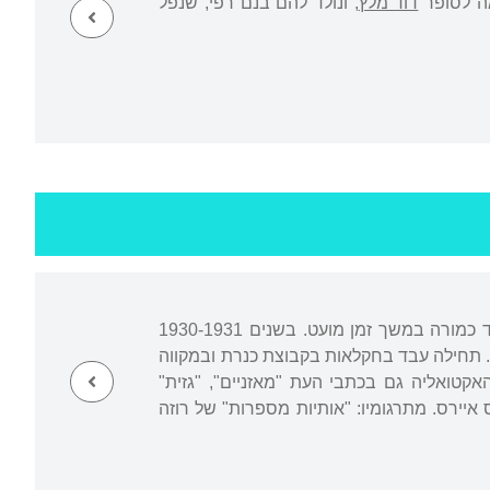
דוד מלץ
, ונולד להם בנם רפי, שנפל
נולד ברופשיץ, גליציה. למד בחדר ולאחר מכן בבית מדרש למורים יהודים בקראקוב, אך עבד כמורה במשך זמן מועט. בשנים 1930-1931
תיד", ביטאון הסתדרות "החלוץ" בפולין. ב-1937 עלה לישראל. תחילה עבד בחקלאות בקבוצת כנרת ובמקווה
קטואליה גם בכתבי העת "מאזניים", "גזית"
איירס. מתרגומיו: "אותיות מספרות" של רוזה