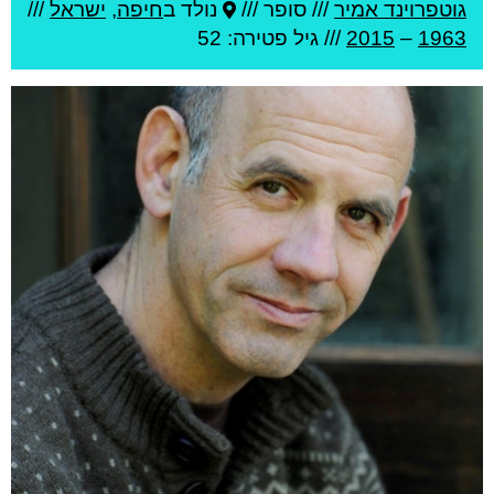
גוטפרוינד אמיר
///
סופר ///
נולד ב
חיפה
,
ישראל
///
1963
–
2015
/// גיל
פטירה: 52