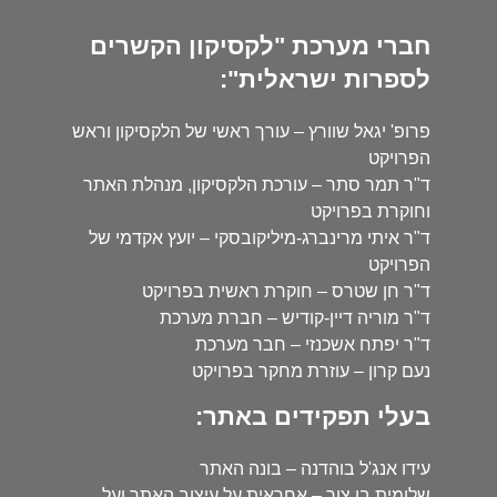
חברי מערכת "לקסיקון הקשרים
לספרות ישראלית":
פרופ' יגאל שוורץ – עורך ראשי של הלקסיקון וראש
הפרויקט
ד"ר תמר סתר – עורכת הלקסיקון, מנהלת האתר
וחוקרת בפרויקט
ד"ר איתי מרינברג-מיליקובסקי – יועץ אקדמי של
הפרויקט
ד"ר חן שטרס – חוקרת ראשית בפרויקט
ד"ר מוריה דיין-קודיש – חברת מערכת
ד"ר יפתח אשכנזי – חבר מערכת
נעם קרון – עוזרת מחקר בפרויקט
בעלי תפקידים באתר:
עידו אנג'ל בוהדנה – בונה האתר
שלומית בן צור – אחראית על עיצוב האתר ועל