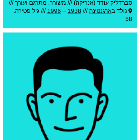
סברדליק עודד (אנריקה)
///
משורר, מתרגם ועורך ///
נולד ב
ארגנטינה
///
1938
–
1996
/// גיל
פטירה:
58