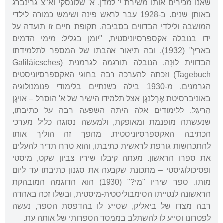
שאנו מכירים אותו משירת י' למדן, א' שלונסקי וא"צ גרינברג
באותן שנים. ב-1928 עבר לראש פינה ושימש כמורה לילדי
המושבה ולילדי הבדווים בסביבה. תקופת חיים זו תועדה על
ידו בנובלה אקספרסיוניסטית, "יומן בגליל: מימי הדמים
בארץ" (1932), ובה תיאור אהבתו של המספר לתלמידתו
הבדווית לוּנָה. הנובלה תורגמה לגרמנית (Galiläicsches
Tagebuch) וזכתה להערכה רבה בחוגי האקספרסיוניסטים
הגרמנים. מ-1930 בילה כשנתיים בלימודי פנומנולוגיה
באוניברסיטת אֶרְלַנגֶן אצל תלמידו הישיר של א' הוסרל – אוֹיגֶן
הֶריגֶל. ללימודים אלה היתה השפעה רבה על כתיבתו,
שנעשתה מופנמת ומאופקת, ולמעשה נסוגה כליל מערכי
הכתיבה האקספרסיוניסטית. מהפך זה הוליך אותו
להתכחשות גורפת לראשית כתיבתו, והוא טרח תדיר להעלים
את ספרו הראשון. מעתה קיבלו שיריו צביון שקט, מיסטי
ופסיכולוגיסטי – מתכונת שקבעה את סגנון כתיבתו עד ליום
מותו. ספר שיריו "מי?" (1930) הוא הדוגמה המובהקת
הראשונה לנטייתו הסימבוליסטית-מיסטית, ובשלו זכה באהדה
רבה מצדו של ביאליק, שסייע לו בהדפסת הספר, נעשה
לפטרונו וסייע לו להשתלב בממסד הספרותי של אותה עת.