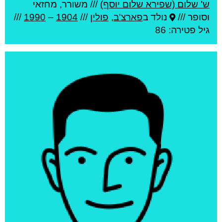
ש' שלום (שפירא שלום יוסף)
///
משורר, מחזאי
וסופר ///
נולד ב
פארצ'ב
,
פולין
///
1904
–
1990
///
גיל
פטירה: 86