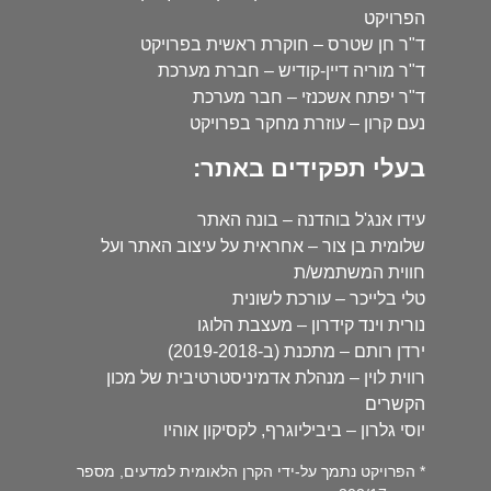
הפרויקט
ד"ר חן שטרס – חוקרת ראשית בפרויקט
ד"ר מוריה דיין-קודיש – חברת מערכת
ד"ר יפתח אשכנזי – חבר מערכת
נעם קרון – עוזרת מחקר בפרויקט
בעלי תפקידים באתר:
עידו אנג'ל בוהדנה – בונה האתר
שלומית בן צור – אחראית על עיצוב האתר ועל
חווית המשתמש/ת
טלי בלייכר – עורכת לשונית
נורית וינד קידרון – מעצבת הלוגו
ירדן רותם – מתכנת (ב-2019-2018)
רווית לוין – מנהלת אדמיניסטרטיבית של מכון
הקשרים
יוסי גלרון – ביביליוגרף, לקסיקון אוהיו
* הפרויקט נתמך על-ידי הקרן הלאומית למדעים, מספר