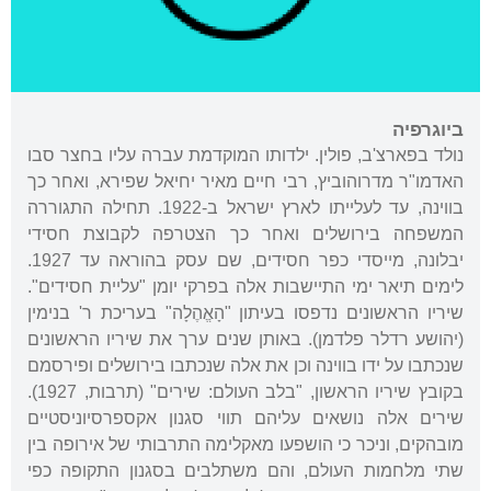
ביוגרפיה
נולד בפארצ'ב, פולין. ילדותו המוקדמת עברה עליו בחצר סבו
האדמו"ר מדרוהוביץ, רבי חיים מאיר יחיאל שפירא, ואחר כך
בווינה, עד לעלייתו לארץ ישראל ב-1922. תחילה התגוררה
המשפחה בירושלים ואחר כך הצטרפה לקבוצת חסידי
יבלונה, מייסדי כפר חסידים, שם עסק בהוראה עד 1927.
לימים תיאר ימי התיישבות אלה בפרקי יומן "עליית חסידים".
שיריו הראשונים נדפסו בעיתון "הָאֱהֶלָה" בעריכת ר' בנימין
(יהושע רדלר פלדמן). באותן שנים ערך את שיריו הראשונים
שנכתבו על ידו בווינה וכן את אלה שנכתבו בירושלים ופירסמם
בקובץ שיריו הראשון, "בלב העולם: שירים" (תרבות, 1927).
שירים אלה נושאים עליהם תווי סגנון אקספרסיוניסטיים
מובהקים, וניכר כי הושפעו מאקלימה התרבותי של אירופה בין
שתי מלחמות העולם, והם משתלבים בסגנון התקופה כפי