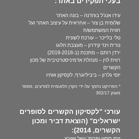
בעלי תפקידים באתר:
עידו אנג'ל בוהדנה – בונה האתר
שלומית בן צור – אחראית על עיצוב האתר ועל
חווית המשתמש/ת
טלי בלייכר – עורכת לשונית
נורית וינד קידרון – מעצבת הלוגו
ירדן רותם – מתכנת (ב-2019-2018)
רווית לוין – מנהלת אדמיניסטרטיבית של מכון
הקשרים
יוסי גלרון – ביביליוגרף, לקסיקון אוהיו
* הפרויקט נתמך על-ידי הקרן הלאומית למדעים, מספר
מענק 302/17
עורכי "לקסיקון הקשרים לסופרים
ישראלים" (הוצאת דביר ומכון
הקשרים, 2014):
זיסי סתווי ופרופ' יגאל שוורץ