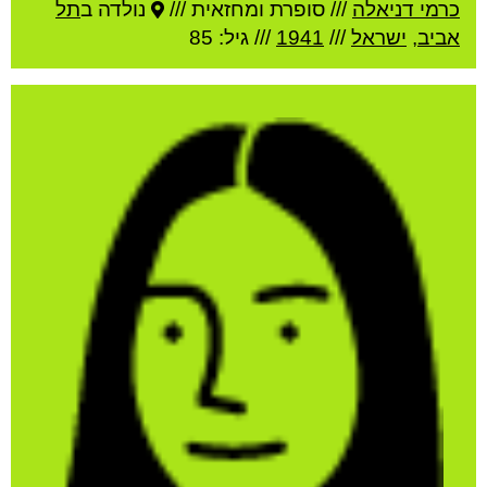
כרמי דניאלה
///
סופרת ומחזאית ///
נולדה ב
תל
אביב
,
ישראל
///
1941
/// גיל: 85