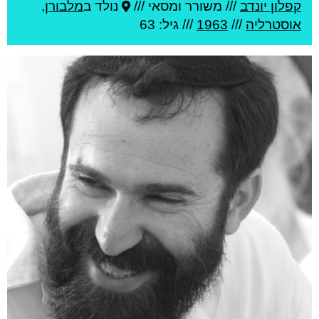
קפלון יונדב
///
משורר ומסאי ///
נולד ב
מלבורן
,
אוסטרליה
///
1963
/// גיל: 63