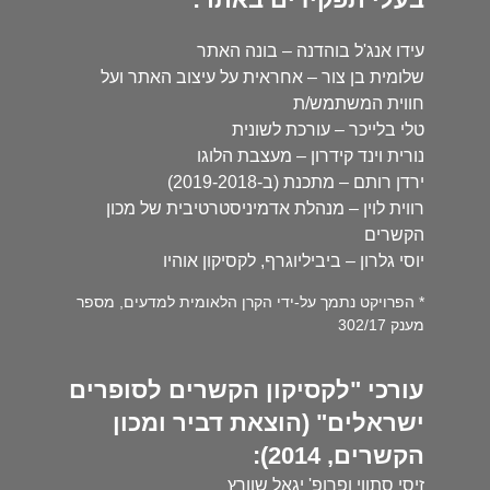
עידו אנג'ל בוהדנה – בונה האתר
שלומית בן צור – אחראית על עיצוב האתר ועל
חווית המשתמש/ת
טלי בלייכר – עורכת לשונית
נורית וינד קידרון – מעצבת הלוגו
ירדן רותם – מתכנת (ב-2019-2018)
רווית לוין – מנהלת אדמיניסטרטיבית של מכון
הקשרים
יוסי גלרון – ביביליוגרף, לקסיקון אוהיו
* הפרויקט נתמך על-ידי הקרן הלאומית למדעים, מספר
מענק 302/17
עורכי "לקסיקון הקשרים לסופרים
ישראלים" (הוצאת דביר ומכון
הקשרים, 2014):
זיסי סתווי ופרופ' יגאל שוורץ