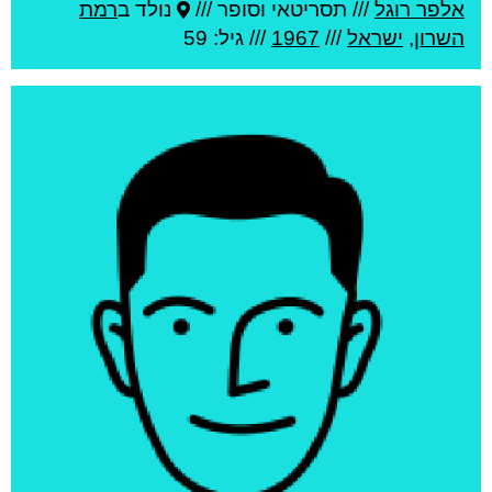
אלפר רוגל
///
תסריטאי וסופר ///
נולד ב
רמת
השרון
,
ישראל
///
1967
/// גיל: 59